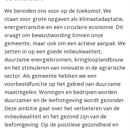
versterken. De aankomende jaren zetten we ons hiervoor in.
We houden daarbij rekening met verschillende opgaven zoals
We bereiden ons voor op de toekomst. We
We bereiden ons voor op de toekomst. We
de klimaatverandering, de energietransitie en de
staan voor grote opgaven als klimaatadaptatie,
staan voor grote opgaven als klimaatadaptatie,
woningbouw om het woningtekort op te lossen. Dit doen we
energietransitie en een circulaire economie. Dit
energietransitie en een circulaire economie. Dit
aan de hand van onze ambities. Hoe ziet onze gemeente er
vraagt om bewustwording binnen onze
vraagt om bewustwording binnen onze
over 10 jaar uit?
gemeente, maar ook om een actieve aanpak. We
gemeente, maar ook om een actieve aanpak. We
De ambities spelen een rol in ontwikkelingen binnen de
zetten in op een goede milieukwaliteit,
zetten in op een goede milieukwaliteit,
verschillende deelgebieden. Dit alles leest u terug in de
duurzame energiebronnen, kringlooplandbouw
duurzame energiebronnen, kringlooplandbouw
gemeentelijke omgevingsvisie!
en het stimuleren van innovatie in de agrarische
en het stimuleren van innovatie in de agrarische
sector. Als gemeente hebben we een
sector. Als gemeente hebben we een
Meer informatie
voorbeeldfunctie op het gebied van duurzame
voorbeeldfunctie op het gebied van duurzame
maatregelen. Woningen en bedrijven worden
maatregelen. Woningen en bedrijven worden
Wat is een omgevingsvisie?
Hoe werkt de website?
duurzamer en de leefomgeving wordt gezonder.
duurzamer en de leefomgeving wordt gezonder.
Proces
Deze ambitie gaat over het verbeteren van de
Deze ambitie gaat over het verbeteren van de
Omgevingseffectrapport
milieukwaliteit en het gezond zijn van de
milieukwaliteit en het gezond zijn van de
Rol van de gemeente
leefomgeving. Op de positieve gezondheid en
leefomgeving. Op de positieve gezondheid en
Uitvoering en monitoring