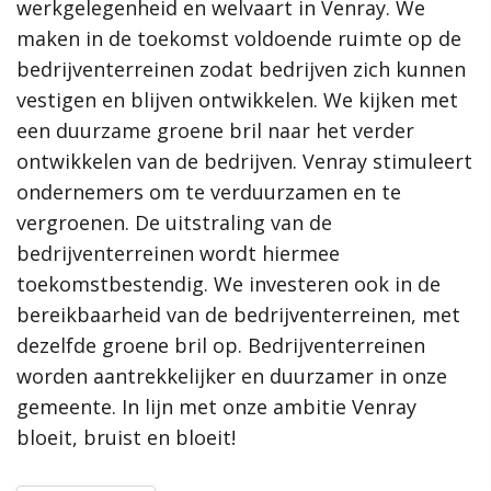
versterken. De aankomende jaren zetten we ons hiervoor in.
werkgelegenheid en welvaart in Venray. We
We houden daarbij rekening met verschillende opgaven zoals
maken in de toekomst voldoende ruimte op de
de klimaatverandering, de energietransitie en de
bedrijventerreinen zodat bedrijven zich kunnen
woningbouw om het woningtekort op te lossen. Dit doen we
vestigen en blijven ontwikkelen. We kijken met
aan de hand van onze ambities. Hoe ziet onze gemeente er
een duurzame groene bril naar het verder
over 10 jaar uit?
ontwikkelen van de bedrijven. Venray stimuleert
De ambities spelen een rol in ontwikkelingen binnen de
ondernemers om te verduurzamen en te
verschillende deelgebieden. Dit alles leest u terug in de
vergroenen. De uitstraling van de
gemeentelijke omgevingsvisie!
bedrijventerreinen wordt hiermee
toekomstbestendig. We investeren ook in de
Meer informatie
bereikbaarheid van de bedrijventerreinen, met
dezelfde groene bril op. Bedrijventerreinen
Wat is een omgevingsvisie?
Hoe werkt de website?
worden aantrekkelijker en duurzamer in onze
Proces
gemeente. In lijn met onze ambitie Venray
Omgevingseffectrapport
bloeit, bruist en bloeit!
Rol van de gemeente
Uitvoering en monitoring