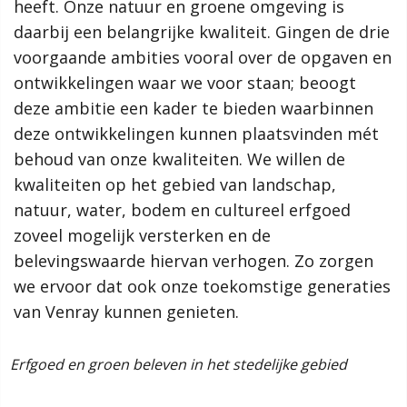
versterken. De aankomende jaren zetten we ons hiervoor in.
heeft. Onze natuur en groene omgeving is
heeft. Onze natuur en groene omgeving is
We houden daarbij rekening met verschillende opgaven zoals
daarbij een belangrijke kwaliteit. Gingen de drie
daarbij een belangrijke kwaliteit. Gingen de drie
de klimaatverandering, de energietransitie en de
voorgaande ambities vooral over de opgaven en
voorgaande ambities vooral over de opgaven en
woningbouw om het woningtekort op te lossen. Dit doen we
ontwikkelingen waar we voor staan; beoogt
ontwikkelingen waar we voor staan; beoogt
aan de hand van onze ambities. Hoe ziet onze gemeente er
deze ambitie een kader te bieden waarbinnen
deze ambitie een kader te bieden waarbinnen
over 10 jaar uit?
deze ontwikkelingen kunnen plaatsvinden mét
deze ontwikkelingen kunnen plaatsvinden mét
De ambities spelen een rol in ontwikkelingen binnen de
behoud van onze kwaliteiten. We willen de
behoud van onze kwaliteiten. We willen de
verschillende deelgebieden. Dit alles leest u terug in de
kwaliteiten op het gebied van landschap,
kwaliteiten op het gebied van landschap,
gemeentelijke omgevingsvisie!
natuur, water, bodem en cultureel erfgoed
natuur, water, bodem en cultureel erfgoed
zoveel mogelijk versterken en de
zoveel mogelijk versterken en de
Meer informatie
belevingswaarde hiervan verhogen. Zo zorgen
belevingswaarde hiervan verhogen. Zo zorgen
we ervoor dat ook onze toekomstige generaties
we ervoor dat ook onze toekomstige generaties
Wat is een omgevingsvisie?
Hoe werkt de website?
van Venray kunnen genieten.
van Venray kunnen genieten.
Proces
Omgevingseffectrapport
rfgoed en groen beleven in het stedelijke gebied
Lees verder
Rol van de gemeente
Uitvoering en monitoring