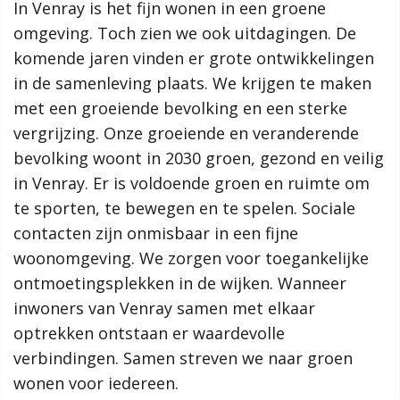
versterken. De aankomende jaren zetten we ons hiervoor in.
In Venray is het fijn wonen in een groene
In Venray is het fijn wonen in een groene
We houden daarbij rekening met verschillende opgaven zoals
omgeving. Toch zien we ook uitdagingen. De
omgeving. Toch zien we ook uitdagingen. De
de klimaatverandering, de energietransitie en de
komende jaren vinden er grote ontwikkelingen
komende jaren vinden er grote ontwikkelingen
woningbouw om het woningtekort op te lossen. Dit doen we
in de samenleving plaats. We krijgen te maken
in de samenleving plaats. We krijgen te maken
aan de hand van onze ambities. Hoe ziet onze gemeente er
met een groeiende bevolking en een sterke
met een groeiende bevolking en een sterke
over 10 jaar uit?
vergrijzing. Onze groeiende en veranderende
vergrijzing. Onze groeiende en veranderende
De ambities spelen een rol in ontwikkelingen binnen de
bevolking woont in 2030 groen, gezond en veilig
bevolking woont in 2030 groen, gezond en veilig
verschillende deelgebieden. Dit alles leest u terug in de
in Venray. Er is voldoende groen en ruimte om
in Venray. Er is voldoende groen en ruimte om
gemeentelijke omgevingsvisie!
te sporten, te bewegen en te spelen. Sociale
te sporten, te bewegen en te spelen. Sociale
contacten zijn onmisbaar in een fijne
contacten zijn onmisbaar in een fijne
Meer informatie
woonomgeving. We zorgen voor toegankelijke
woonomgeving. We zorgen voor toegankelijke
ontmoetingsplekken in de wijken. Wanneer
ontmoetingsplekken in de wijken. Wanneer
Wat is een omgevingsvisie?
Hoe werkt de website?
inwoners van Venray samen met elkaar
inwoners van Venray samen met elkaar
Proces
optrekken ontstaan er waardevolle
optrekken ontstaan er waardevolle
Omgevingseffectrapport
verbindingen. Samen streven we naar groen
verbindingen. Samen streven we naar groen
Rol van de gemeente
wonen voor iedereen.
wonen voor iedereen.
Uitvoering en monitoring