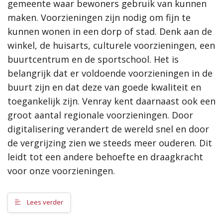
versterken. De aankomende jaren zetten we ons hiervoor in.
gemeente waar bewoners gebruik van kunnen
We houden daarbij rekening met verschillende opgaven zoals
maken. Voorzieningen zijn nodig om fijn te
de klimaatverandering, de energietransitie en de
kunnen wonen in een dorp of stad. Denk aan de
woningbouw om het woningtekort op te lossen. Dit doen we
winkel, de huisarts, culturele voorzieningen, een
aan de hand van onze ambities. Hoe ziet onze gemeente er
buurtcentrum en de sportschool. Het is
over 10 jaar uit?
belangrijk dat er voldoende voorzieningen in de
De ambities spelen een rol in ontwikkelingen binnen de
buurt zijn en dat deze van goede kwaliteit en
verschillende deelgebieden. Dit alles leest u terug in de
toegankelijk zijn. Venray kent daarnaast ook een
gemeentelijke omgevingsvisie!
groot aantal regionale voorzieningen. Door
digitalisering verandert de wereld snel en door
Meer informatie
de vergrijzing zien we steeds meer ouderen. Dit
leidt tot een andere behoefte en draagkracht
Wat is een omgevingsvisie?
Hoe werkt de website?
voor onze voorzieningen.
Proces
Omgevingseffectrapport
Lees verder
Rol van de gemeente
Uitvoering en monitoring