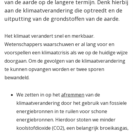
versterken. De aankomende jaren zetten we ons hiervoor in.
van de aarde op de langere termijn. Denk hierbij
We houden daarbij rekening met verschillende opgaven zoals
aan de klimaatverandering die optreedt en de
de klimaatverandering, de energietransitie en de
uitputting van de grondstoffen van de aarde.
woningbouw om het woningtekort op te lossen. Dit doen we
aan de hand van onze ambities. Hoe ziet onze gemeente er
Het klimaat verandert snel en merkbaar.
over 10 jaar uit?
Wetenschappers waarschuwen er al lang voor en
De ambities spelen een rol in ontwikkelingen binnen de
voorspellen een klimaatcrisis als we op de huidige wijze
verschillende deelgebieden. Dit alles leest u terug in de
doorgaan. Om de gevolgen van de klimaatverandering
gemeentelijke omgevingsvisie!
te kunnen opvangen worden er twee sporen
bewandeld.
Meer informatie
Wat is een omgevingsvisie?
We zetten in op het
afremmen
van de
Hoe werkt de website?
klimaatverandering door het gebruik van fossiele
Proces
energiebronnen in te ruilen voor schone
Omgevingseffectrapport
energiebronnen. Hierdoor stoten we minder
Rol van de gemeente
koolstofdioxide (CO2), een belangrijk broeikasgas,
Uitvoering en monitoring