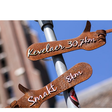
n
Sluiten
 voor iedereen
Venray heeft de toekomst
, bruist en boeit
nray!
regionaal perspectief
n
ray
en
en
gebieden
den