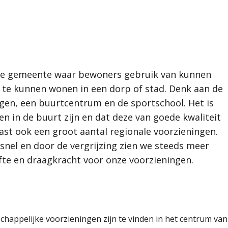
id
ente waar bewoners
odig om fijn te
inkel, de huisarts,
 sportschool. Het is
 de gemeente waar bewoners gebruik van kunnen
en
buurt zijn en dat
 toerisme
n te kunnen wonen in een dorp of stad. Denk aan de
eid
enray kent daarnaast
ingen, een buurtcentrum en de sportschool. Het is
or digitalisering
en in de buurt zijn en dat deze van goede kwaliteit
 zien we steeds meer
aast ook een groot aantal regionale voorzieningen.
raagkracht voor onze
 snel en door de vergrijzing zien we steeds meer
fte en draagkracht voor onze voorzieningen.
roen
odem
undig kader
chappelijke voorzieningen zijn te vinden in het centrum van